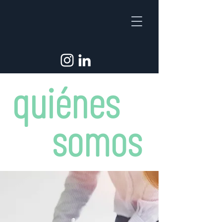
quiénes
somos